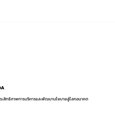
DA
อเพิ่มประสิทธิภาพการบริหารและพัฒนานโยบายสู่โลกอนาคต