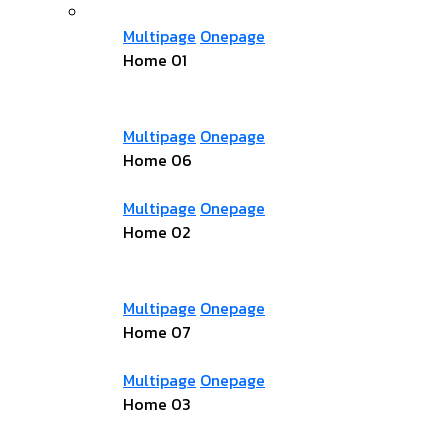
Multipage
Onepage
Home
01
Multipage
Onepage
Home
06
Multipage
Onepage
Home
02
Multipage
Onepage
Home
07
Multipage
Onepage
Home
03