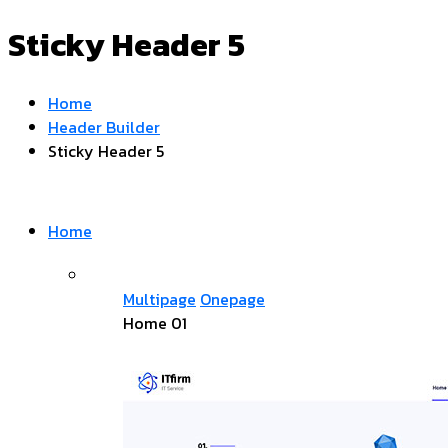
Sticky Header 5
Home
Header Builder
Sticky Header 5
Home
Multipage
Onepage
Home
01