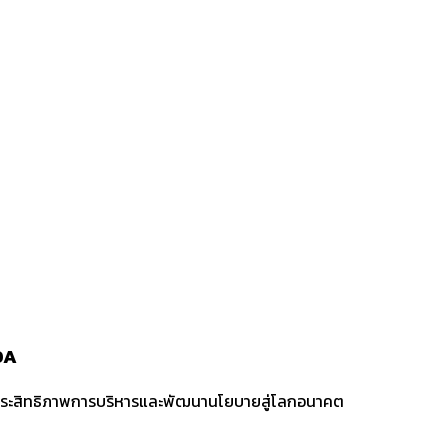
DA
อเพิ่มประสิทธิภาพการบริหารและพัฒนานโยบายสู่โลกอนาคต