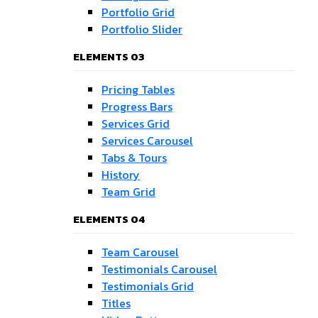
Portfolio Grid
Portfolio Slider
ELEMENTS 03
Pricing Tables
Progress Bars
Services Grid
Services Carousel
Tabs & Tours
History
Team Grid
ELEMENTS 04
Team Carousel
Testimonials Carousel
Testimonials Grid
Titles