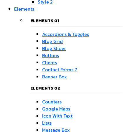
Style 2
Elements
ELEMENTS 01
Accordions & Toggles
Blog Grid
Blog Slider
Buttons
Clients
Contact Forms 7
Banner Box
ELEMENTS 02
Counters
Google Maps
Icon With Text
Lists
Message Box