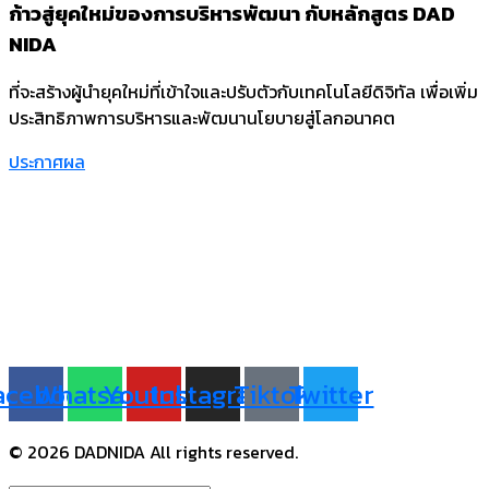
ก้าวสู่ยุคใหม่ของการบริหารพัฒนา กับหลักสูตร DAD
NIDA
ที่จะสร้างผู้นำยุคใหม่ที่เข้าใจและปรับตัวกับเทคโนโลยีดิจิทัล เพื่อเพิ่ม
ประสิทธิภาพการบริหารและพัฒนานโยบายสู่โลกอนาคต
ประกาศผล
คณะรัฐประศาสนศาสตร์
สถาบันบัณฑิตพัฒนบริหารศาสตร์ อาคารนวมินทราธิราช ชั้น 10 –
11
โทร 092-728-6722
Line: @dadnida (มี @)
acebook
Whatsapp
Youtube
Instagram
Tiktok
Twitter
©
2026
DADNIDA All rights reserved.